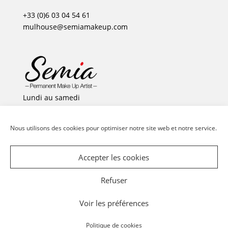
+33 (0)6 03 04 54 61
mulhouse@semiamakeup.com
Lundi au samedi
sur rdv uniquement
Nous utilisons des cookies pour optimiser notre site web et notre service.
Accepter les cookies
POLITIQUE DE COOKIES (UE)
CONTACT
Refuser
Voir les préférences
© 2023 Semia Permanent Make Up Artist | Website by
For
Visual Design
| SEO by
Swiss Lemon
Politique de cookies